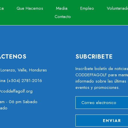
ca
Que Hacemos
Media
Empleo
Voluntariad
Contacto
ACTENOS
SUBCRIBETE
Inscríbete boletín de noticia
 Lorenzo, Valle, Honduras
CODDEFFAGOLF para mante
cina (+504) 2781-2016
informado sobre las últimas 
eventos y promociones.
@coddeffagolf.org
am - 06 pm Sabado
rado