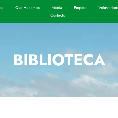
ca
Que Hacemos
Media
Empleo
Voluntariad
Contacto
BIBLIOTECA