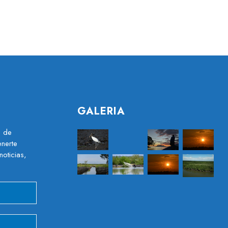
GALERIA
s de
nerte
noticias,