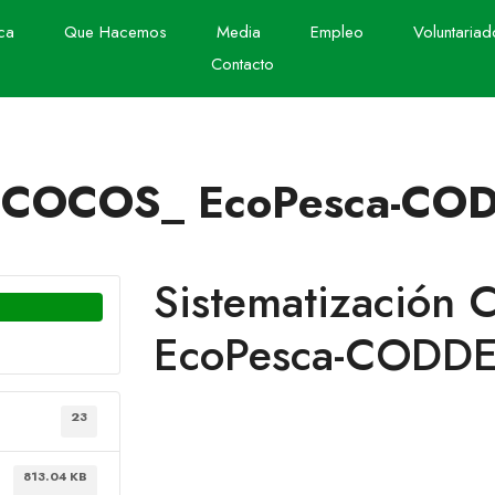
ca
Que Hacemos
Media
Empleo
Voluntariad
Contacto
 COCOCOS_ EcoPesca-C
Sistematizació
EcoPesca-CODD
23
813.04 KB