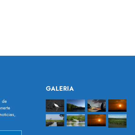
GALERIA
s de
nerte
noticias,