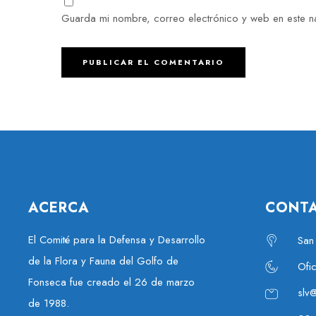
Guarda mi nombre, correo electrónico y web en este 
ACERCA
CONT
El Comité para la Defensa y Desarrollo
San
de la Flora y Fauna del Golfo de
Ofi
Fonseca fue creado el 26 de marzo
slv
de 1988.