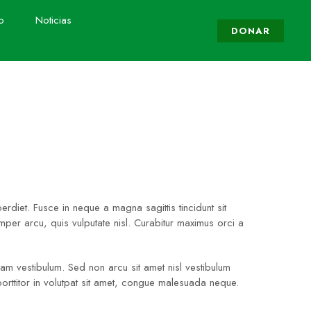
o
Noticias
DONAR
diet. Fusce in neque a magna sagittis tincidunt sit
emper arcu, quis vulputate nisl. Curabitur maximus orci a
quam vestibulum. Sed non arcu sit amet nisl vestibulum
porttitor in volutpat sit amet, congue malesuada neque.