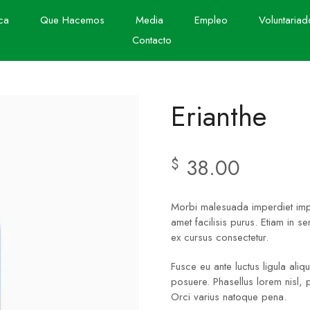
ca
Que Hacemos
Media
Empleo
Voluntariad
Contacto
Erianthe
38.00
$
Morbi malesuada imperdiet imper
amet facilisis purus. Etiam in s
ex cursus consectetur.
Fusce eu ante luctus ligula ali
posuere. Phasellus lorem nisl, 
Orci varius natoque pena.